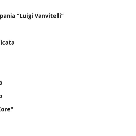
o
pania "Luigi Vanvitelli"
licata
na
o
Kore"